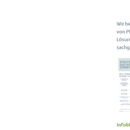
Wir b
von P
Lösung
sachg
Infob