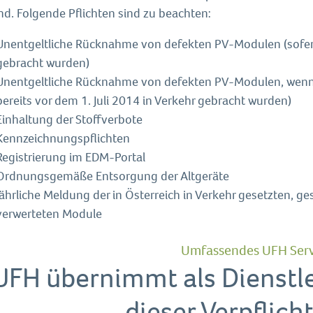
nd. Folgende Pflichten sind zu beachten:
Unentgeltliche Rücknahme von defekten PV-Modulen (sofern
gebracht wurden)
Unentgeltliche Rücknahme von defekten PV-Modulen, wenn si
bereits vor dem 1. Juli 2014 in Verkehr gebracht wurden)
Einhaltung der Stoffverbote
Kennzeichnungspflichten
Registrierung im EDM-Portal
Ordnungsgemäße Entsorgung der Altgeräte
Jährliche Meldung der in Österreich in Verkehr gesetzten
verwerteten Module
Umfassendes UFH Serv
UFH übernimmt als Dienstle
dieser Verpflic