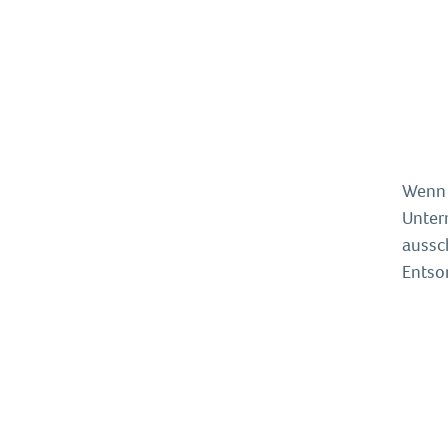
Wenn 
Unter
aussch
Entso