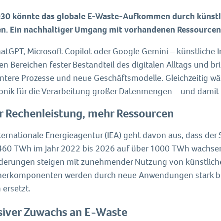
030 könnte das globale E-Waste-Aufkommen durch künstli
en. Ein nachhaltiger Umgang mit vorhandenen Ressourcen 
tGPT, Microsoft Copilot oder Google Gemini – künstliche Int
len Bereichen fester Bestandteil des digitalen Alltags und 
entere Prozesse und neue Geschäftsmodelle. Gleichzeitig wä
ronik für die Verarbeitung großer Datenmengen – und damit 
 Rechenleistung, mehr Ressourcen
nternationale Energieagentur (IEA) geht davon aus, dass d
460 TWh im Jahr 2022 bis 2026 auf über 1000 TWh wachse
derungen steigen mit zunehmender Nutzung von künstlicher 
herkomponenten werden durch neue Anwendungen stark b
 ersetzt.
iver Zuwachs an E-Waste