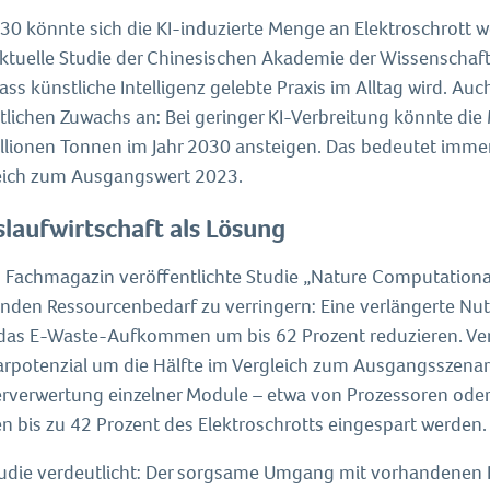
030 könnte sich die KI-induzierte Menge an Elektroschrott 
aktuelle Studie der Chinesischen Akademie der Wissenschaf
ass künstliche Intelligenz gelebte Praxis im Alltag wird. A
tlichen Zuwachs an: Bei geringer KI-Verbreitung könnte die
illionen Tonnen im Jahr 2030 ansteigen. Das bedeutet imm
eich zum Ausgangswert 2023.
slaufwirtschaft als Lösung
m Fachmagazin veröffentlichte Studie „Nature Computationa
enden Ressourcenbedarf zu verringern: Eine verlängerte Nut
das E-Waste-Aufkommen um bis 62 Prozent reduzieren. Ver
arpotenzial um die Hälfte im Vergleich zum Ausgangsszenari
rverwertung einzelner Module – etwa von Prozessoren oder 
n bis zu 42 Prozent des Elektroschrotts eingespart werden.
tudie verdeutlicht: Der sorgsame Umgang mit vorhandenen R