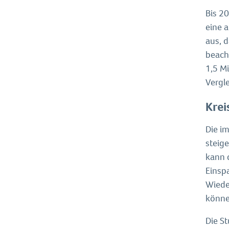
Bis 2
eine 
aus, d
beach
1,5 M
Vergl
Krei
Die i
steig
kann 
Einsp
Wiede
könne
Die S