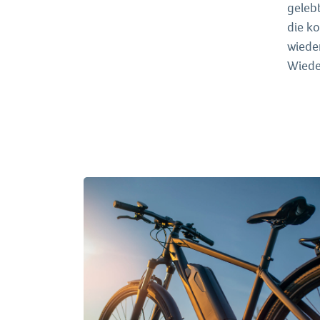
geleb
die k
wiede
Wiede