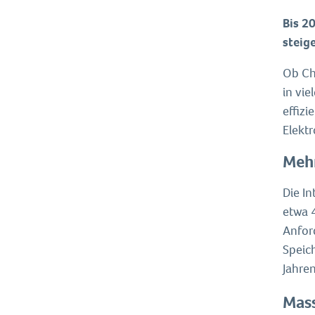
Bis 2
steig
Ob Cha
in vie
effizi
Elekt
Mehr
Die I
etwa 
Anfor
Speic
Jahren
Mass