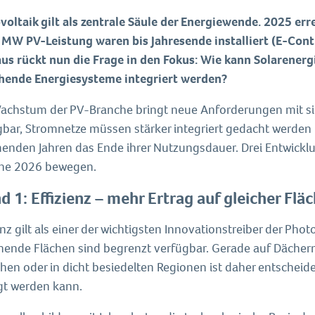
voltaik gilt als zentrale Säule der Energiewende. 2025 er
 MW PV-Leistung waren bis Jahresende installiert (E-Con
us rückt nun die Frage in den Fokus: Wie kann Solarenergi
hende Energiesysteme integriert werden?
achstum der PV-Branche bringt neue Anforderungen mit si
gbar, Stromnetze müssen stärker integriert gedacht werde
nden Jahren das Ende ihrer Nutzungsdauer. Drei Entwickl
he 2026 bewegen.
d 1: Effizienz – mehr Ertrag auf gleicher Flä
enz gilt als einer der wichtigsten Innovationstreiber der Phot
hende Flächen sind begrenzt verfügbar. Gerade auf Dächern
chen oder in dicht besiedelten Regionen ist daher entscheid
gt werden kann.