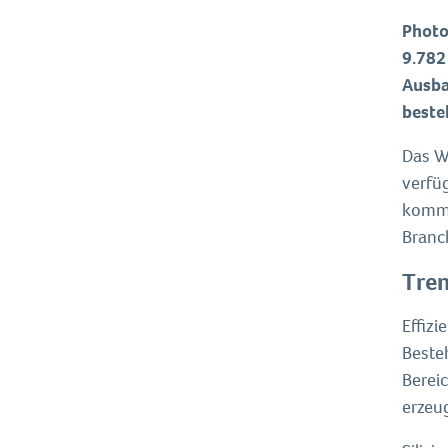
Photo
9.782
Ausba
beste
Das W
verfü
komme
Branc
Tren
Effizi
Beste
Berei
erzeu