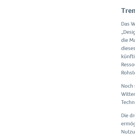
Tren
Das W
„Desig
die M
dieses
künft
Resso
Rohst
Noch 
Witter
Techno
Die d
ermög
Nutzun