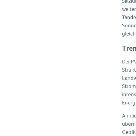
Silizi
weiter
Tande
Sonnen
gleic
Tren
Der P
Struk
Landw
Strom
intens
Energ
Ähnlic
übern
Gebäu