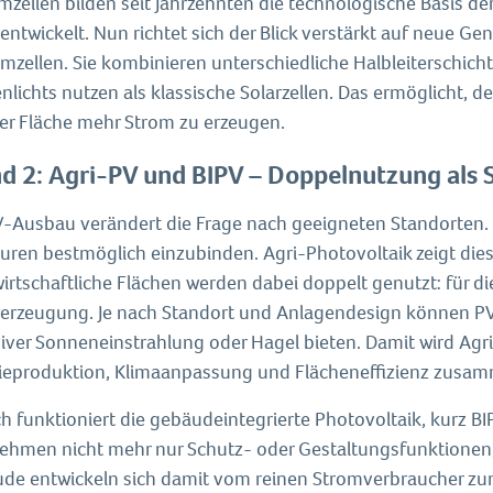
umzellen bilden seit Jahrzehnten die technologische Basis d
entwickelt. Nun richtet sich der Blick verstärkt auf neue Ge
mzellen. Sie kombinieren unterschiedliche Halbleiterschic
lichts nutzen als klassische Solarzellen. Das ermöglicht, 
her Fläche mehr Strom zu erzeugen.
d 2: Agri-PV und BIPV – Doppelnutzung als 
V-Ausbau verändert die Frage nach geeigneten Standorten. 
turen bestmöglich einzubinden. Agri-Photovoltaik zeigt die
irtschaftliche Flächen werden dabei doppelt genutzt: für d
erzeugung. Je nach Standort und Anlagendesign können PV-
iver Sonneneinstrahlung oder Hagel bieten. Damit wird Agri
ieproduktion, Klimaanpassung und Flächeneffizienz zus
h funktioniert die gebäudeintegrierte Photovoltaik, kurz BI
ehmen nicht mehr nur Schutz- oder Gestaltungsfunktionen,
de entwickeln sich damit vom reinen Stromverbraucher zum