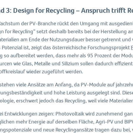
d 3: Design for Recycling – Anspruch trifft R
achstum der PV-Branche rückt den Umgang mit ausgedient
n for Recycling“ setzt deshalb bereits bei der Herstellung a
aterialien am Ende der Nutzungsdauer besser getrennt und
 Potenzial ist, zeigt das österreichische Forschungsprojekt
ig so aufbereitet werden, dass mehr als 95 Prozent der Mod
urcen wie Glas, Metalle und Silizium sollen dadurch effiz
offkreislauf wieder zugeführt werden.
stehen viele Ansätze am Anfang, da PV-Module auf jahrzehnt
ungsbeständigkeit und hohe Leistung ausgelegt sind. Diese 
logie, erschwert jedoch das Recycling, weil viele Material
rei Entwicklungen zeigen: Photovoltaik wird zunehmend gan
lichen mehr Energie auf derselben Fläche, Agri-PV und BIPV
gspotenziale und neue Recyclingansätze tragen dazu bei, we