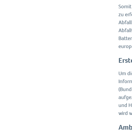
Somit
zu erf
Abfal
Abfall
Batte
europ
Erst
Um di
Infor
(Bund
aufge
und H
wird 
Ambi