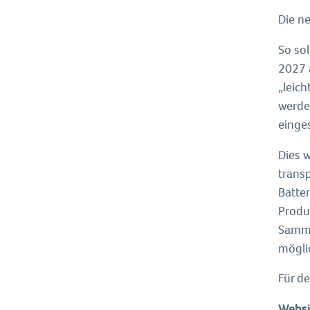
Die n
So sol
2027 
„leic
werde
einges
Dies 
trans
Batter
Produ
Samml
möglic
Für d
Websi