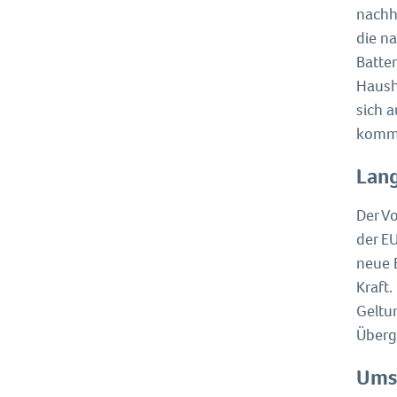
nachha
die n
Batte
Hausha
sich 
kommt
Lang
Der V
der E
neue E
Kraft
Geltun
Überg
Umse