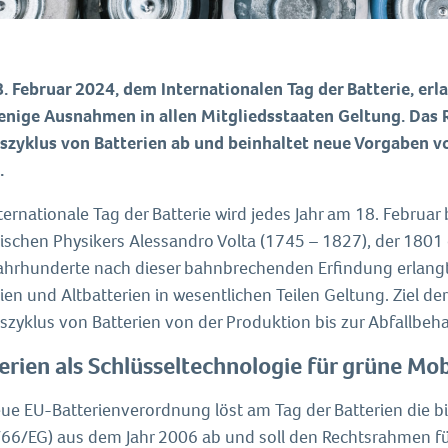
. Februar 2024, dem Internationalen Tag der Batterie, er
enige Ausnahmen in allen Mitgliedsstaaten Geltung. Das
szyklus von Batterien ab und beinhaltet neue Vorgaben vo
.
nternationale Tag der Batterie wird jedes Jahr am 18. Febru
nischen Physikers Alessandro Volta (1745 – 1827), der 1801 di
Jahrhunderte nach dieser bahnbrechenden Erfindung erlang
ien und Altbatterien in wesentlichen Teilen Geltung. Ziel 
szyklus von Batterien von der Produktion bis zur Abfallbe
erien als Schlüsseltechnologie für grüne Mob
ue EU-Batterienverordnung löst am Tag der Batterien die bish
66/EG) aus dem Jahr 2006 ab und soll den Rechtsrahmen für