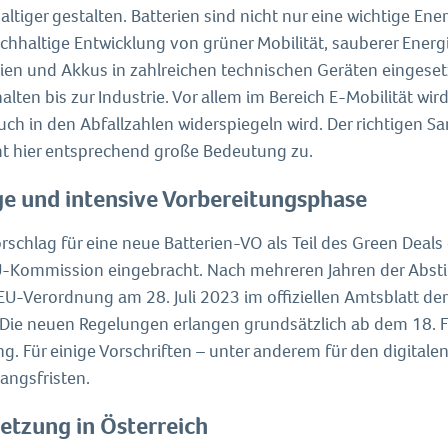
ltiger gestalten. Batterien sind nicht nur eine wichtige Ene
achhaltige Entwicklung von grüner Mobilität, sauberer Energ
rien und Akkus in zahlreichen technischen Geräten eingeset
lten bis zur Industrie. Vor allem im Bereich E-Mobilität wir
auch in den Abfallzahlen widerspiegeln wird. Der richtigen
 hier entsprechend große Bedeutung zu.
e und intensive Vorbereitungsphase
orschlag für eine neue Batterien-VO als Teil des Green Dea
U-Kommission eingebracht. Nach mehreren Jahren der Abs
U-Verordnung am 28. Juli 2023 im offiziellen Amtsblatt der
. Die neuen Regelungen erlangen grundsätzlich ab dem 18. F
g. Für einige Vorschriften – unter anderem für den digitalen
angsfristen.
tzung in Österreich