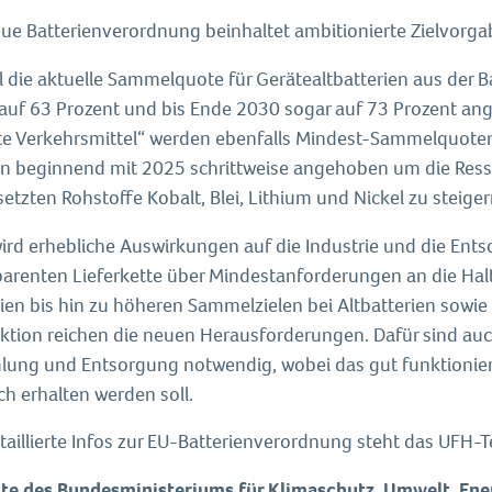
eue Batterienverordnung beinhaltet ambitionierte Zielvorga
l die aktuelle Sammelquote für Gerätealtbatterien aus der B
auf 63 Prozent und bis Ende 2030 sogar auf 73 Prozent ang
hte Verkehrsmittel“ werden ebenfalls Mindest-Sammelquoten 
n beginnend mit 2025 schrittweise angehoben um die Ressou
etzten Rohstoffe Kobalt, Blei, Lithium und Nickel zu steiger
wird erhebliche Auswirkungen auf die Industrie und die En
parenten Lieferkette über Mindestanforderungen an die Hal
ien bis hin zu höheren Sammelzielen bei Altbatterien sowie
ktion reichen die neuen Herausforderungen. Dafür sind au
ung und Entsorgung notwendig, wobei das gut funktioniere
h erhalten werden soll.
etaillierte Infos zur EU-Batterienverordnung steht das UFH
te des Bundesministeriums für Klimaschutz, Umwelt, Ener